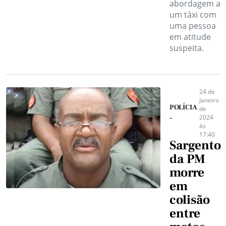
abordagem a
um táxi com
uma pessoa
em atitude
suspeita.
24 de
Janeiro
POLÍCIA
de
2024
-
às
17:40
Sargento
da PM
morre
em
colisão
entre