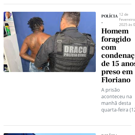
12 de
POLÍCIA
Fevereiro
-
2025 às 
Homem
foragido
com
condenaç
de 15 ano
preso em
Floriano
A prisão
aconteceu na
manhã desta
quarta-feira (12