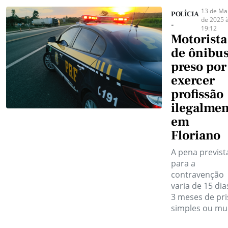
13 de Ma
POLÍCIA
de 2025 
-
19:12
Motorista
de ônibus
preso por
exercer
profissão
ilegalme
em
Floriano
A pena previst
para a
contravenção
varia de 15 dia
3 meses de pr
simples ou mul