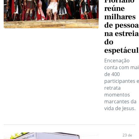
Floriano
reúne
milhares
de pessoa
na estreia
do
espetácu
Encenação
conta com mai
de 400
participantes 
retrata
momentos
marcantes da
vida de Jesus.
23 de