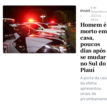
6 de
PIAUÍ
Novembro 
2023 às
-
09:24
Homem é
morto em
casa,
poucos
dias após
se mudar
no Sul do
Piauí
A porta da cas
da vítima
apresentou
sinais de
arrombamento