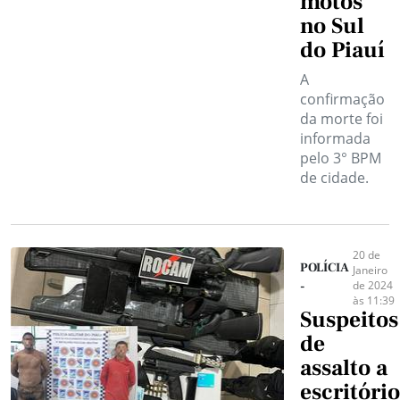
motos
no Sul
do Piauí
A
confirmação
da morte foi
informada
pelo 3° BPM
de cidade.
20 de
POLÍCIA
Janeiro
de 2024
-
às 11:39
Suspeitos
de
assalto a
escritório