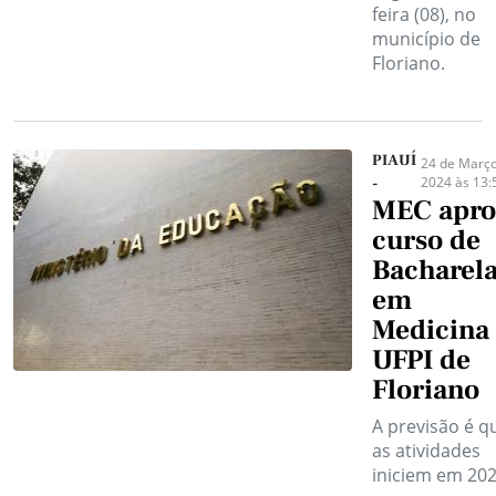
feira (08), no
município de
Floriano.
PIAUÍ
24 de Març
2024 às 13:
-
MEC apro
curso de
Bacharel
em
Medicina
UFPI de
Floriano
A previsão é q
as atividades
iniciem em 202