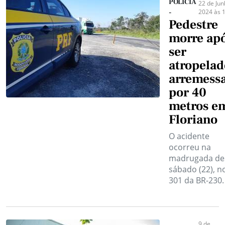
POLÍCIA
22 de Jun
2024 às 
-
Pedestre
morre ap
ser
atropelad
arremess
por 40
metros e
Floriano
O acidente
ocorreu na
madrugada de
sábado (22), n
301 da BR-230.
9 de