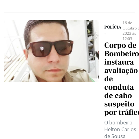
16 de
POLÍCIA
Outubro 
2023 às
-
12:03
Corpo de
Bombeiro
instaura
avaliação
de
conduta
de cabo
suspeito
por tráfic
O bombeiro
Helton Carlos
de Sousa