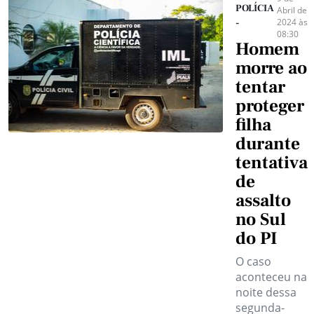
POLÍCIA
Abril de
2024 às
-
08:30
Homem
morre ao
tentar
proteger
filha
durante
tentativa
de
assalto
no Sul
do PI
O caso
aconteceu na
noite dessa
segunda-