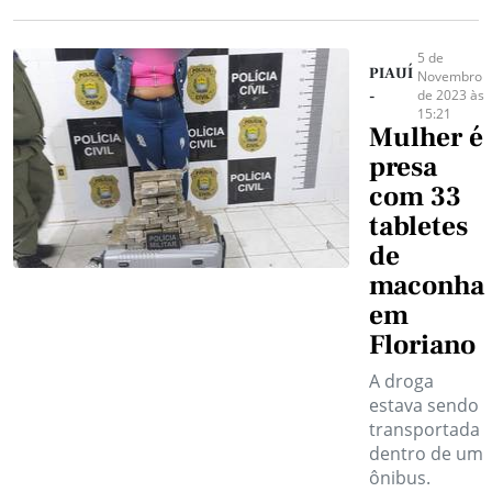
5 de
PIAUÍ
Novembro
de 2023 às
-
15:21
Mulher é
presa
com 33
tabletes
de
maconha
em
Floriano
A droga
estava sendo
transportada
dentro de um
ônibus.