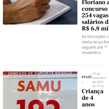
Floriano 
concurso
254 vagas
salários d
R$ 6,8 mi
As inscrições
nesta terça-fei
seguem até 1º
novembro.
12 de
PIAUÍ
Setembro
de 2025
-
às 15:12
Criança
de 4
anos