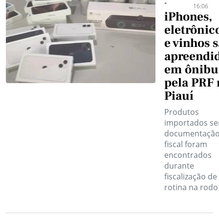
-
16:06
iPhones,
eletrônic
e vinhos 
apreendi
em ônibu
pela PRF 
Piauí
Produtos
importados s
documentaçã
fiscal foram
encontrados
durante
fiscalização de
rotina na rodo