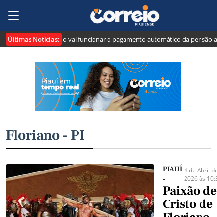
Últimas Notícias:
": veja como vai funcionar o pagamento automático da pensão alimentícia
Floriano - PI
PIAUÍ
4 de Abril d
2026 às 10:
-
Paixão de
Cristo de