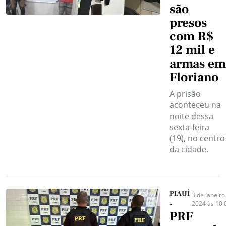
são
presos
com R$
12 mil e
armas em
Floriano
A prisão
aconteceu na
noite dessa
sexta-feira
(19), no centro
da cidade.
PIAUÍ
3 de Janeiro
2024 às 10:
-
PRF