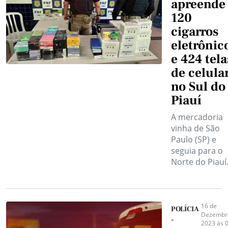
apreende
120
cigarros
eletrônic
e 424 tela
de celula
no Sul do
Piauí
A mercadoria
vinha de São
Paulo (SP) e
seguia para o
Norte do Piauí
16 de
POLÍCIA
Dezembr
-
2023 às 