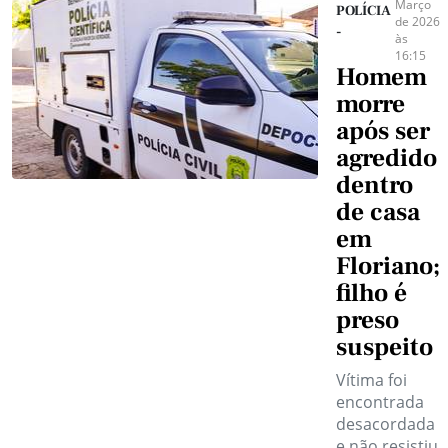
Março
POLÍCIA
de 2026
-
às
16:15
Homem
morre
após ser
agredido
dentro
de casa
em
Floriano;
filho é
preso
suspeito
Vítima foi
encontrada
desacordada
e não resistiu