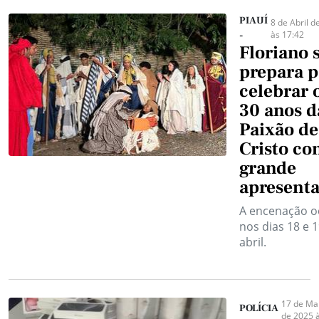
PIAUÍ
8 de Abril d
às 17:42
-
Floriano 
prepara p
celebrar 
30 anos d
Paixão de
Cristo c
grande
apresent
A encenação o
nos dias 18 e 
abril.
17 de Ma
POLÍCIA
de 2025 