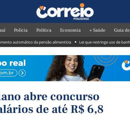
auí
Polícia
Política
Economia
+ Saúde
Guia de
o automático da pensão alimentícia
Lei que restringe uso de banheiros 
riano abre concurso
lários de até R$ 6,8