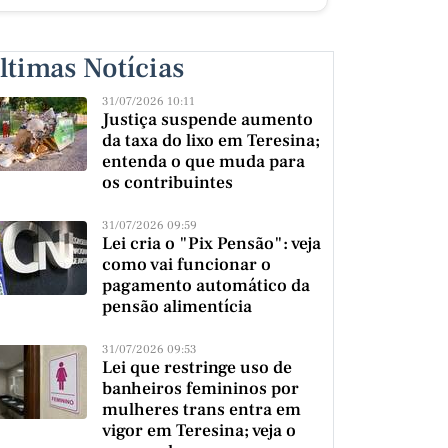
ltimas Notícias
31/07/2026 10:11
Justiça suspende aumento
da taxa do lixo em Teresina;
entenda o que muda para
os contribuintes
31/07/2026 09:59
Lei cria o "Pix Pensão": veja
como vai funcionar o
pagamento automático da
pensão alimentícia
31/07/2026 09:53
Lei que restringe uso de
banheiros femininos por
mulheres trans entra em
vigor em Teresina; veja o