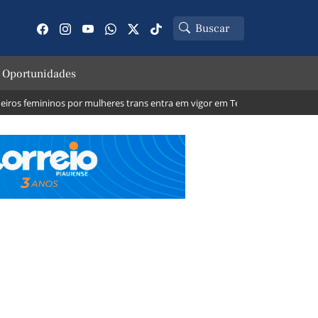
 Oportunidades
femininos por mulheres trans entra em vigor em Teresina; veja o que muda