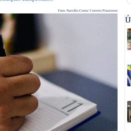
Foto: Narcílio Costa/ Correio Piauiense
Ú