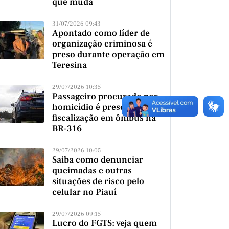
que muda
31/07/2026 09:43
Apontado como líder de
organização criminosa é
preso durante operação em
Teresina
29/07/2026 10:35
Passageiro procurado por
homicídio é preso durante
fiscalização em ônibus na
BR-316
29/07/2026 10:05
Saiba como denunciar
queimadas e outras
situações de risco pelo
celular no Piauí
29/07/2026 09:15
Lucro do FGTS: veja quem