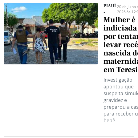
PIAUÍ
20 de Julho 
2026 às 12:
-
Mulher é
indiciada
por tenta
levar rec
nascida d
maternid
em Teres
Investigação
apontou que
suspeita simu
gravidez e
preparou a ca
para receber 
bebê.