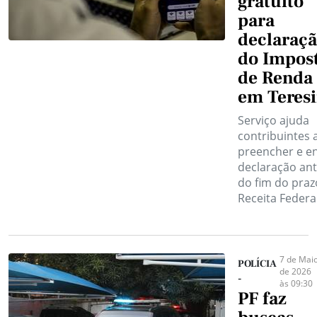
gratuito
para
declaraç
do Impos
de Renda
em Teres
Serviço ajuda
contribuintes 
preencher e en
declaração an
do fim do praz
Receita Federa
7 de Mai
POLÍCIA
de 2026
-
às 09:30
PF faz