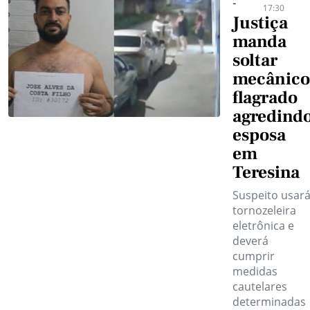
-
17:30
Justiça
manda
soltar
mecânico
flagrado
agredind
esposa
em
Teresina
Suspeito usar
tornozeleira
eletrônica e
deverá
cumprir
medidas
cautelares
determinadas