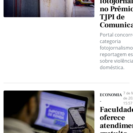
fotojorna
no Prêmi
TJPI de
Comunic
Portal concorr
categoria
fotojornalism
reportagem es
sobre violênci
doméstica.
7 de 
ECONOMIA
de 20
-
15:57
Faculdad
oferece
atendime