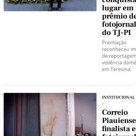
lugar em
prêmio d
fotojorna
do TJ-PI
Premiação
reconheceu i
de reportagem
violência domé
em Teresina.
INSTITUCIONAL
-
Correio
Piauiense
finalista 