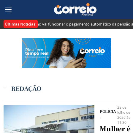
Últimas Notícias:
": veja como vai funcionar o pagamento automático da pensão alimentícia
REDAÇÃO
28 de
POLÍCIA
Julho de
2026 às
-
11:30
Mulher é