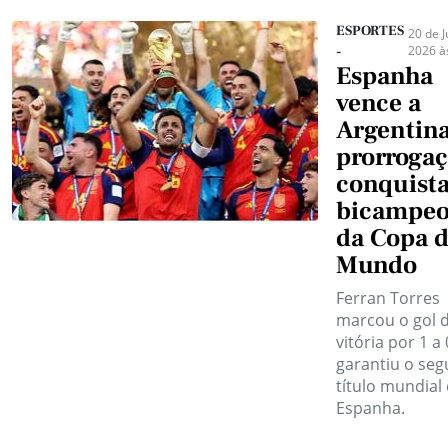
ESPORTES
20 de J
2026 à
-
Espanha
vence a
Argentina
prorrogaç
conquista
bicampeo
da Copa 
Mundo
Ferran Torres
marcou o gol 
vitória por 1 a 
garantiu o se
título mundial
Espanha.