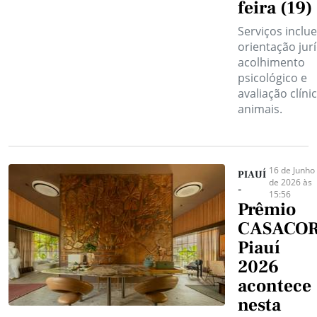
feira (19)
Serviços inclu
orientação jurí
acolhimento
psicológico e
avaliação clíni
animais.
16 de Junho
PIAUÍ
de 2026 às
-
15:56
Prêmio
CASACO
Piauí
2026
acontece
nesta