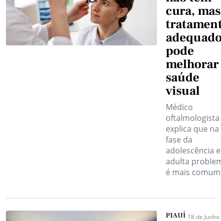
cura, mas
tratamen
adequad
pode
melhorar
saúde
visual
Médico
oftalmologista
explica que na
fase da
adolescência e
adulta proble
é mais comum
PIAUÍ
18 de Junho