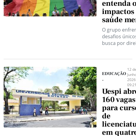
entenda 
impactos
saúde me
O grupo enfre
desafios único
busca por dire
12 d
EDUCAÇÃO
Junh
2026
-
09:2
Uespi abr
160 vagas
para curs
de
licenciat
em quatr