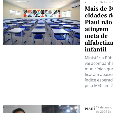
2026 às 08:
-
Mais de 3
cidades d
Piauí não
atingem
meta de
alfabetiz
infantil
Ministério Púb
vai acompanh
municípios qu
ficaram abaixo
índice espera
pelo MEC em 2
17 de Junho
PIAUÍ
de 2026 às