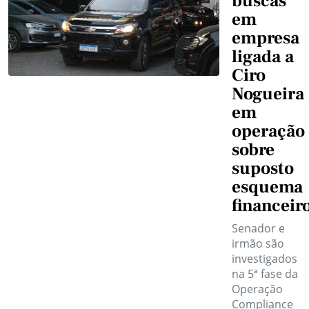
buscas
em
empresa
ligada a
Ciro
Nogueira
em
operação
sobre
suposto
esquema
financeir
Senador e
irmão são
investigados
na 5ª fase da
Operação
Compliance