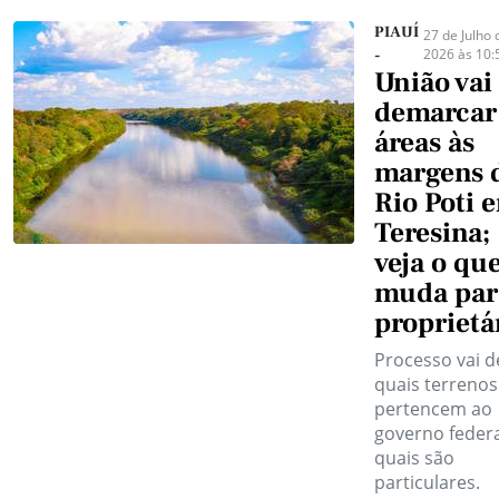
PIAUÍ
27 de Julho 
2026 às 10:
-
União vai
demarcar
áreas às
margens 
Rio Poti 
Teresina;
veja o qu
muda par
proprietá
Processo vai de
quais terrenos
pertencem ao
governo federa
quais são
particulares.