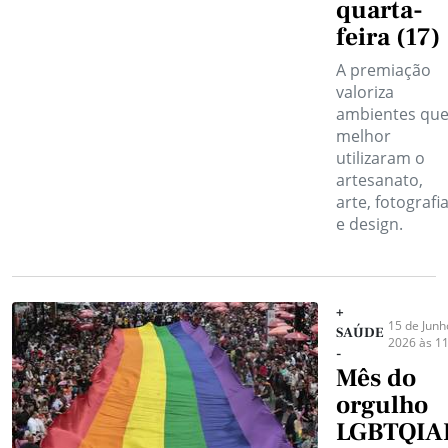
quarta-
feira (17)
A premiação
valoriza
ambientes qu
melhor
utilizaram o
artesanato,
arte, fotografi
e design.
+
15 de Junh
SAÚDE
2026 às 11
-
Mês do
orgulho
LGBTQIA