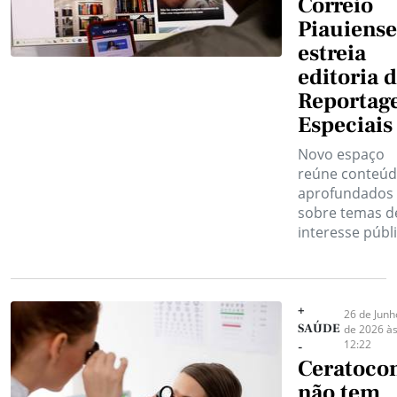
Correio
Piauiense
estreia
editoria 
Reportag
Especiais
Novo espaço
reúne conteú
aprofundados
sobre temas d
interesse públi
+
26 de Junh
SAÚDE
de 2026 à
12:22
-
Ceratoco
não tem