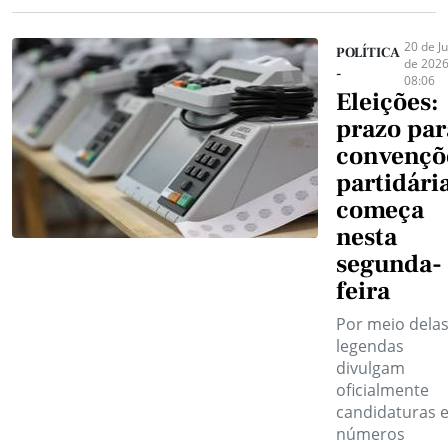
20 de J
POLÍTICA
de 2026
-
08:06
Eleições:
prazo par
convençõ
partidári
começa
nesta
segunda-
feira
Por meio delas
legendas
divulgam
oficialmente
candidaturas 
números