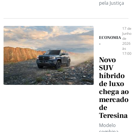
pela Justiça
17 de
Junho
ECONOMIA
de
2026
-
às
17:00
Novo
SUV
híbrido
de luxo
chega ao
mercado
de
Teresina
Modelo
combina