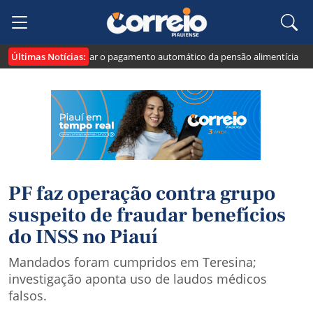
Últimas Notícias:
veja como vai funcionar o pagamento automático da pensão alimentícia
Le
PF faz operação contra grupo
suspeito de fraudar benefícios
do INSS no Piauí
Mandados foram cumpridos em Teresina;
investigação aponta uso de laudos médicos
falsos.