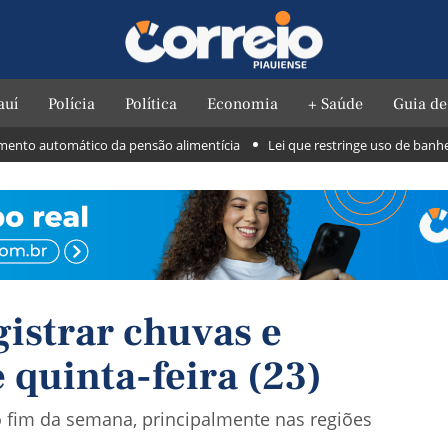
auí
Polícia
Política
Economia
+ Saúde
Guia de
o automático da pensão alimentícia
Lei que restringe uso de banheiros 
gistrar chuvas e
 quinta-feira (23)
o fim da semana, principalmente nas regiões