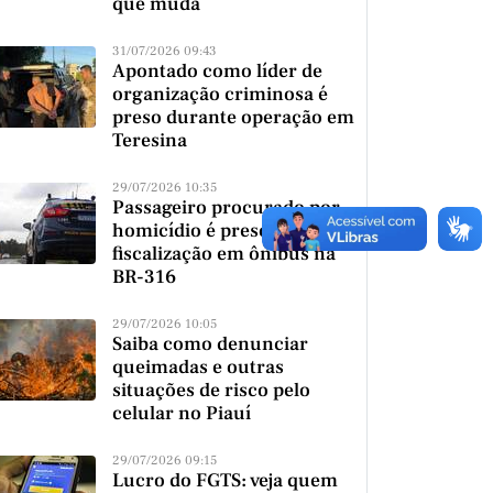
que muda
31/07/2026 09:43
Apontado como líder de
organização criminosa é
preso durante operação em
Teresina
29/07/2026 10:35
Passageiro procurado por
homicídio é preso durante
fiscalização em ônibus na
BR-316
29/07/2026 10:05
Saiba como denunciar
queimadas e outras
situações de risco pelo
celular no Piauí
29/07/2026 09:15
Lucro do FGTS: veja quem