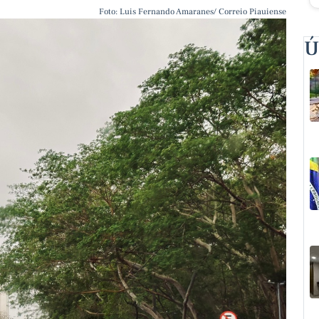
Foto: Luis Fernando Amaranes/ Correio Piauiense
Ú