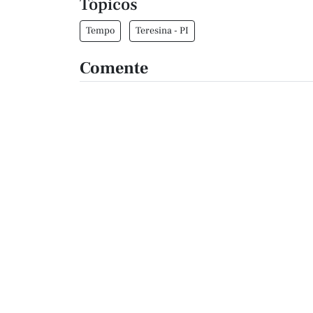
Tópicos
Tempo
Teresina - PI
Comente