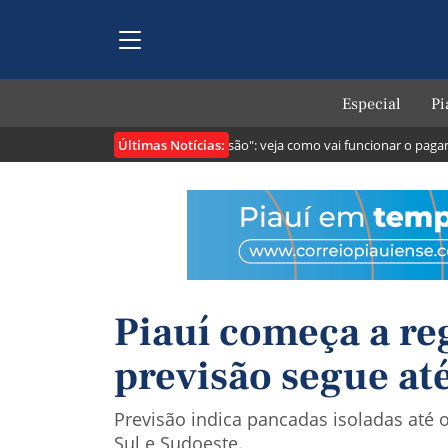
Especial
Pi
Últimas Notícias:
tribuintes
Lei cria o "Pix Pensão": veja como vai funcionar o pagament
Piauí começa a re
previsão segue até
Previsão indica pancadas isoladas até 
Sul e Sudoeste.