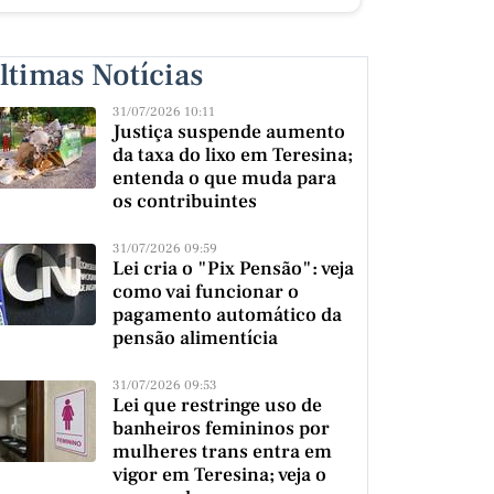
ltimas Notícias
31/07/2026 10:11
Justiça suspende aumento
da taxa do lixo em Teresina;
entenda o que muda para
os contribuintes
31/07/2026 09:59
Lei cria o "Pix Pensão": veja
como vai funcionar o
pagamento automático da
pensão alimentícia
31/07/2026 09:53
Lei que restringe uso de
banheiros femininos por
mulheres trans entra em
vigor em Teresina; veja o