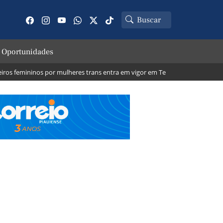
 Oportunidades
femininos por mulheres trans entra em vigor em Teresina; veja o que muda