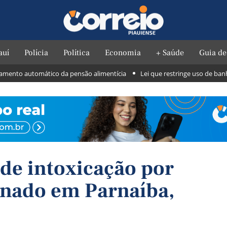
auí
Polícia
Política
Economia
+ Saúde
Guia de
nto automático da pensão alimentícia
Lei que restringe uso de banheiro
 de intoxicação por
rnado em Parnaíba,