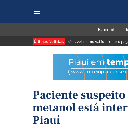
Especial
Pi
Últimas Notícias:
ontribuintes
Lei cria o "Pix Pensão": veja como vai funcionar o pagame
Paciente suspeito
metanol está inte
Piauí