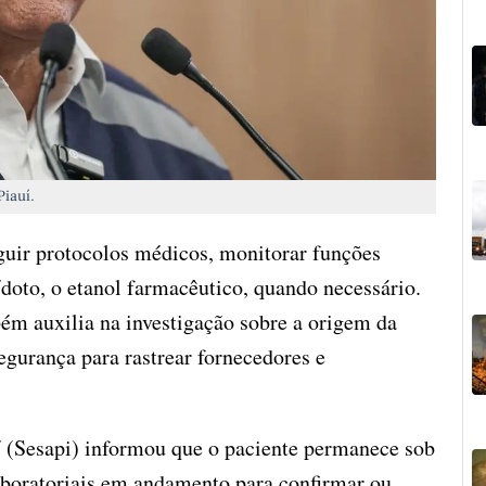
Piauí.
uir protocolos médicos, monitorar funções
tídoto, o etanol farmacêutico, quando necessário.
ém auxilia na investigação sobre a origem da
egurança para rastrear fornecedores e
í (Sesapi) informou que o paciente permanece sob
boratoriais em andamento para confirmar ou