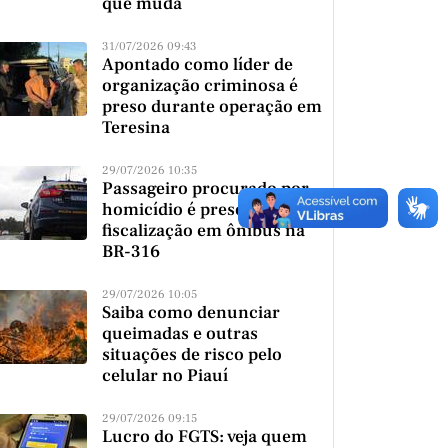
que muda
31/07/2026 09:43
Apontado como líder de
organização criminosa é
preso durante operação em
Teresina
29/07/2026 10:35
Passageiro procurado por
homicídio é preso durante
fiscalização em ônibus na
BR-316
29/07/2026 10:05
Saiba como denunciar
queimadas e outras
situações de risco pelo
celular no Piauí
29/07/2026 09:15
Lucro do FGTS: veja quem