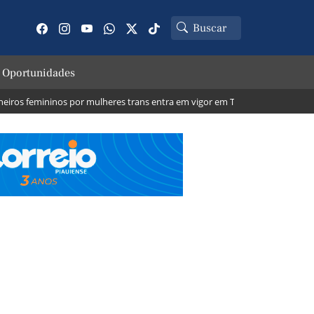
 Oportunidades
s femininos por mulheres trans entra em vigor em Teresina; veja o que mud