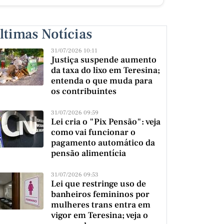
ltimas Notícias
31/07/2026 10:11
Justiça suspende aumento
da taxa do lixo em Teresina;
entenda o que muda para
os contribuintes
31/07/2026 09:59
Lei cria o "Pix Pensão": veja
como vai funcionar o
pagamento automático da
pensão alimentícia
31/07/2026 09:53
Lei que restringe uso de
banheiros femininos por
mulheres trans entra em
vigor em Teresina; veja o