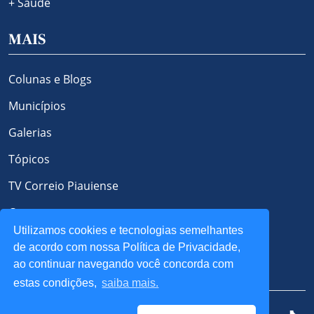
+ Saúde
MAIS
Colunas e Blogs
Municípios
Galerias
Tópicos
TV Correio Piauiense
Contato
Utilizamos cookies e tecnologias semelhantes
Política de Privacidade e Cookies
de acordo com nossa Política de Privacidade,
ao continuar navegando você concorda com
REDES SOCIAIS
estas condições,
saiba mais.