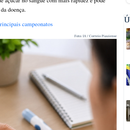
 de açúcar no sangue com mais rapidez e pode
 da doença.
Ú
 principais campeonatos
Foto: IA / Correio Piauiense