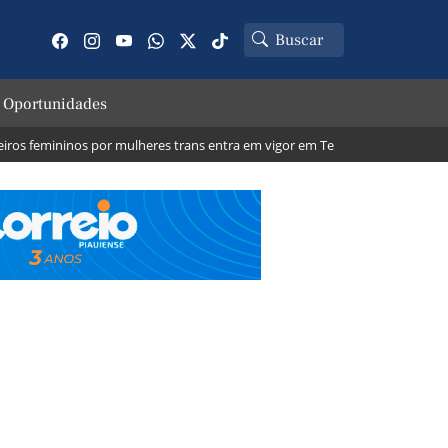
 Oportunidades
femininos por mulheres trans entra em vigor em Teresina; veja o que muda