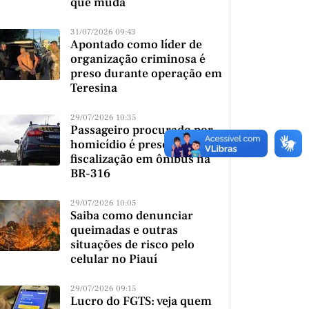
que muda
31/07/2026 09:43
Apontado como líder de
organização criminosa é
preso durante operação em
Teresina
29/07/2026 10:35
Passageiro procurado por
homicídio é preso durante
fiscalização em ônibus na
BR-316
29/07/2026 10:05
Saiba como denunciar
queimadas e outras
situações de risco pelo
celular no Piauí
29/07/2026 09:15
Lucro do FGTS: veja quem