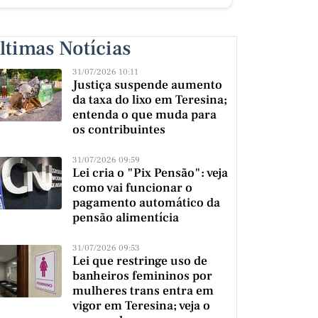
ltimas Notícias
31/07/2026 10:11
Justiça suspende aumento
da taxa do lixo em Teresina;
entenda o que muda para
os contribuintes
31/07/2026 09:59
Lei cria o "Pix Pensão": veja
como vai funcionar o
pagamento automático da
pensão alimentícia
31/07/2026 09:53
Lei que restringe uso de
banheiros femininos por
mulheres trans entra em
vigor em Teresina; veja o