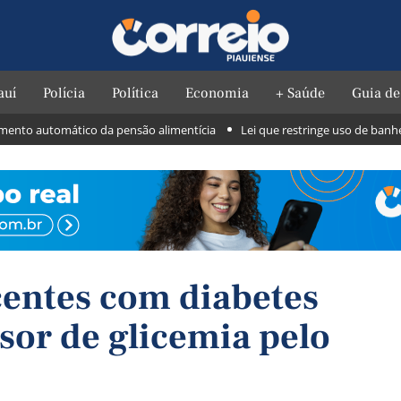
auí
Polícia
Política
Economia
+ Saúde
Guia de
o automático da pensão alimentícia
Lei que restringe uso de banheiros 
centes com diabetes
nsor de glicemia pelo