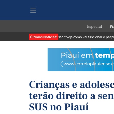
Especial
Pi
Últimas Notícias:
tribuintes
Lei cria o "Pix Pensão": veja como vai funcionar o pagament
Crianças e adoles
terão direito a se
SUS no Piauí