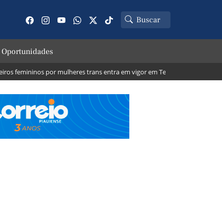
 Oportunidades
 femininos por mulheres trans entra em vigor em Teresina; veja o que muda