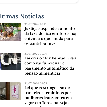
ltimas Notícias
31/07/2026 10:11
Justiça suspende aumento
da taxa do lixo em Teresina;
entenda o que muda para
os contribuintes
31/07/2026 09:59
Lei cria o "Pix Pensão": veja
como vai funcionar o
pagamento automático da
pensão alimentícia
31/07/2026 09:53
Lei que restringe uso de
banheiros femininos por
mulheres trans entra em
vigor em Teresina; veja o