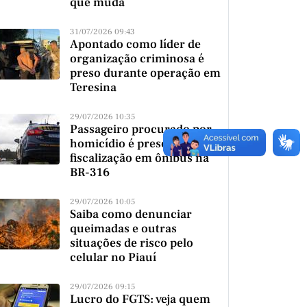
que muda
31/07/2026 09:43
Apontado como líder de
organização criminosa é
preso durante operação em
Teresina
29/07/2026 10:35
Passageiro procurado por
homicídio é preso durante
fiscalização em ônibus na
BR-316
29/07/2026 10:05
Saiba como denunciar
queimadas e outras
situações de risco pelo
celular no Piauí
29/07/2026 09:15
Lucro do FGTS: veja quem