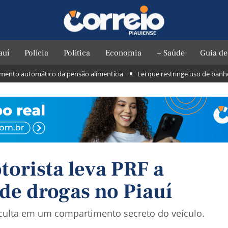
auí
Polícia
Política
Economia
+ Saúde
Guia de
to automático da pensão alimentícia
Lei que restringe uso de banheiros
orista leva PRF a
de drogas no Piauí
oculta em um compartimento secreto do veículo.