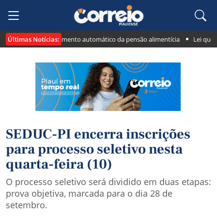
Últimas Notícias:
vai funcionar o pagamento automático da pensão alimentícia
Lei que res
SEDUC-PI encerra inscrições
para processo seletivo nesta
quarta-feira (10)
O processo seletivo será dividido em duas etapas:
prova objetiva, marcada para o dia 28 de
setembro.