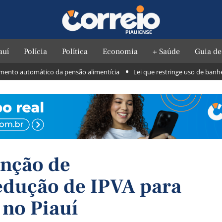
auí
Polícia
Política
Economia
+ Saúde
Guia de
to automático da pensão alimentícia
Lei que restringe uso de banheiros
enção de
edução de IPVA para
 no Piauí