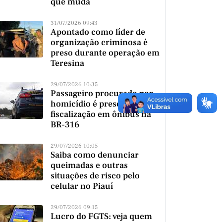
que muda
31/07/2026 09:43
Apontado como líder de
organização criminosa é
preso durante operação em
Teresina
29/07/2026 10:35
Passageiro procurado por
homicídio é preso durante
fiscalização em ônibus na
BR-316
29/07/2026 10:05
Saiba como denunciar
queimadas e outras
situações de risco pelo
celular no Piauí
29/07/2026 09:15
Lucro do FGTS: veja quem