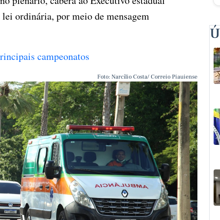
 no plenário, caberá ao Executivo estadual
e lei ordinária, por meio de mensagem
Ú
 principais campeonatos
Foto: Narcílio Costa/ Correio Piauiense