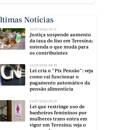
ltimas Notícias
31/07/2026 10:11
Justiça suspende aumento
da taxa do lixo em Teresina;
entenda o que muda para
os contribuintes
31/07/2026 09:59
Lei cria o "Pix Pensão": veja
como vai funcionar o
pagamento automático da
pensão alimentícia
31/07/2026 09:53
Lei que restringe uso de
banheiros femininos por
mulheres trans entra em
vigor em Teresina; veja o