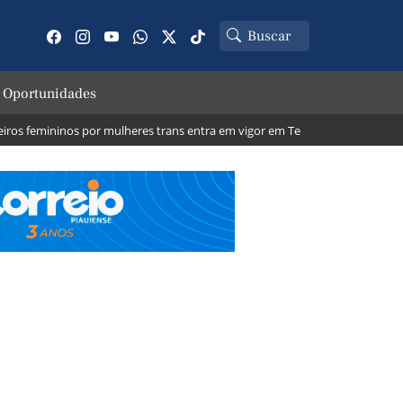
 Oportunidades
 femininos por mulheres trans entra em vigor em Teresina; veja o que muda