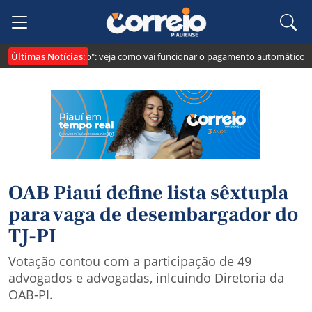
Últimas Notícias:
i cria o "Pix Pensão": veja como vai funcionar o pagamento automático da p
OAB Piauí define lista sêxtupla
para vaga de desembargador do
TJ-PI
Votação contou com a participação de 49
advogados e advogadas, inlcuindo Diretoria da
OAB-PI.