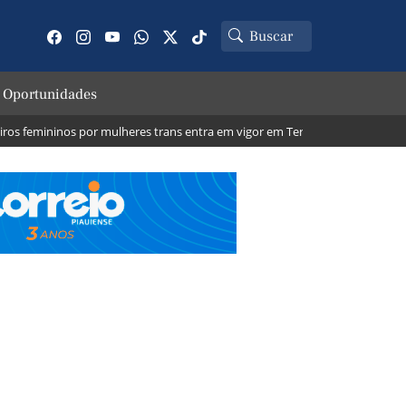
 Oportunidades
emininos por mulheres trans entra em vigor em Teresina; veja o que muda