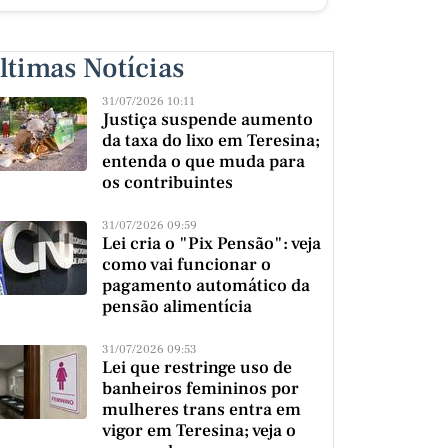
ltimas Notícias
31/07/2026 10:11
Justiça suspende aumento
da taxa do lixo em Teresina;
entenda o que muda para
os contribuintes
31/07/2026 09:59
Lei cria o "Pix Pensão": veja
como vai funcionar o
pagamento automático da
pensão alimentícia
31/07/2026 09:53
Lei que restringe uso de
banheiros femininos por
mulheres trans entra em
vigor em Teresina; veja o