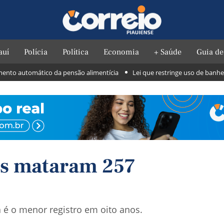
auí
Polícia
Política
Economia
+ Saúde
Guia de
 automático da pensão alimentícia
Lei que restringe uso de banheiros f
os mataram 257
 o menor registro em oito anos.