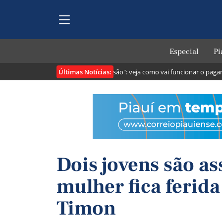
Especial
Pi
Últimas Notícias:
tribuintes
Lei cria o "Pix Pensão": veja como vai funcionar o pagament
Dois jovens são a
mulher fica ferida
Timon