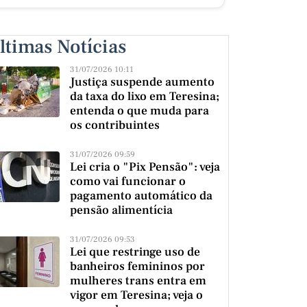
ltimas Notícias
31/07/2026 10:11
Justiça suspende aumento
da taxa do lixo em Teresina;
entenda o que muda para
os contribuintes
31/07/2026 09:59
Lei cria o "Pix Pensão": veja
como vai funcionar o
pagamento automático da
pensão alimentícia
31/07/2026 09:53
Lei que restringe uso de
banheiros femininos por
mulheres trans entra em
vigor em Teresina; veja o