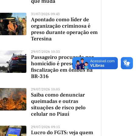
que muda
31/07/2026 09:43
Apontado como líder de
organização criminosa é
preso durante operação em
Teresina
29/07/2026 10:35
Passageiro procurado por
homicídio é preso durante
fiscalização em ônibus na
BR-316
29/07/2026 10:05
Saiba como denunciar
queimadas e outras
situações de risco pelo
celular no Piauí
29/07/2026 09:15
Lucro do FGTS: veja quem