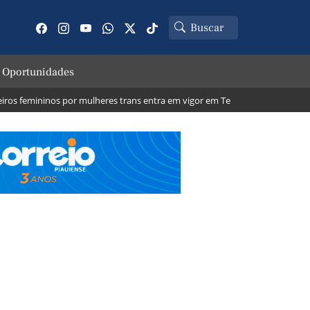
 Oportunidades
femininos por mulheres trans entra em vigor em Teresina; veja o que muda