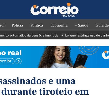
auí
Polícia
Política
Economia
+ Saúde
Guia de
o automático da pensão alimentícia
Lei que restringe uso de banheiros 
ssassinados e uma
 durante tiroteio em