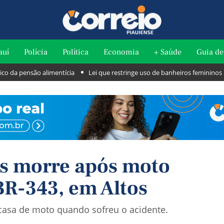
auí
Polícia
Política
Economia
+ Saúde
Guia de
pensão alimentícia
Lei que restringe uso de banheiros femininos por mu
os morre após moto
BR-343, em Altos
 casa de moto quando sofreu o acidente.