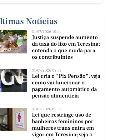
ltimas Notícias
31/07/2026 10:11
Justiça suspende aumento
da taxa do lixo em Teresina;
entenda o que muda para
os contribuintes
31/07/2026 09:59
Lei cria o "Pix Pensão": veja
como vai funcionar o
pagamento automático da
pensão alimentícia
31/07/2026 09:53
Lei que restringe uso de
banheiros femininos por
mulheres trans entra em
vigor em Teresina; veja o