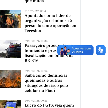
que muda
31/07/2026 09:43
Apontado como líder de
organização criminosa é
preso durante operação em
Teresina
29/07/2026 10:35
Passageiro procurado por
homicídio é preso durante
fiscalização em ônibus na
BR-316
29/07/2026 10:05
Saiba como denunciar
queimadas e outras
situações de risco pelo
celular no Piauí
29/07/2026 09:15
Lucro do FGTS: veja quem