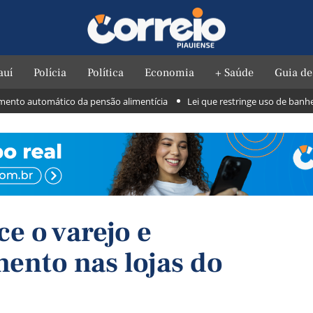
auí
Polícia
Política
Economia
+ Saúde
Guia de
 automático da pensão alimentícia
Lei que restringe uso de banheiros f
e o varejo e
ento nas lojas do