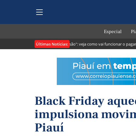
Especial
Pi
Últimas Notícias:
ribuintes
Lei cria o "Pix Pensão": veja como vai funcionar o pagamento
Black Friday aquec
impulsiona movim
Piauí