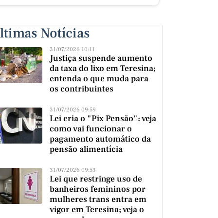
ltimas Notícias
31/07/2026 10:11
Justiça suspende aumento
da taxa do lixo em Teresina;
entenda o que muda para
os contribuintes
31/07/2026 09:59
Lei cria o "Pix Pensão": veja
como vai funcionar o
pagamento automático da
pensão alimentícia
31/07/2026 09:53
Lei que restringe uso de
banheiros femininos por
mulheres trans entra em
vigor em Teresina; veja o