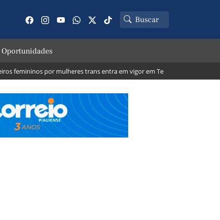
 Oportunidades
emininos por mulheres trans entra em vigor em Teresina; veja o que muda