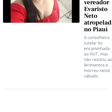
vereador
Evaristo
Neto
atropelad
no Piauí
A conselheira
tutelar foi
encaminhada
ao HUT, mas
não resistiu a
ferimentos e
morreu neste
sábado.