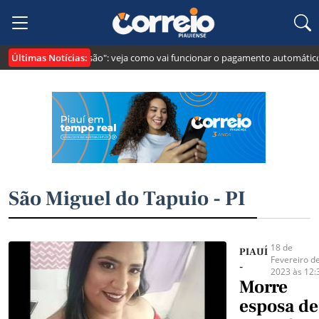
Últimas Notícias:
Lei cria o "Pix Pensão": veja como vai funcionar o pagamento automático 
São Miguel do Tapuio - PI
18 de
PIAUÍ
Fevereiro d
-
2023 às 12:
Morre
esposa de