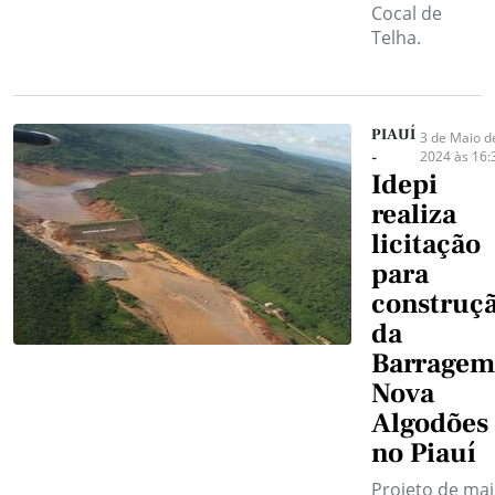
Cocal de
Telha.
PIAUÍ
3 de Maio d
2024 às 16:
-
Idepi
realiza
licitação
para
construç
da
Barragem
Nova
Algodões
no Piauí
Projeto de mai