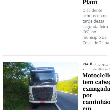
Piauí
O acidente
aconteceu na
tarde dessa
segunda-feira
(09), no
município de
Cocal de Telha
PIAUÍ
11 de Nove
de 2022 às 
-
Motocicli
tem cabe
esmagad
por
caminhã
em