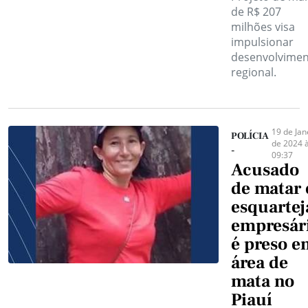
de R$ 207
milhões visa
impulsionar
desenvolvime
regional.
19 de Jan
POLÍCIA
de 2024 
-
09:37
Acusado
de matar 
esquartej
empresár
é preso e
área de
mata no
Piauí