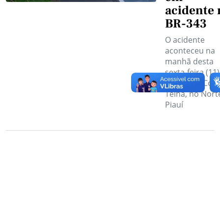
acidente 
BR-343
O acidente
aconteceu na
manhã desta
sexta-feira (11)
cidade de Coca
Telha, no Nort
Piauí