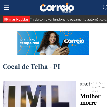
Últimas Notícias:
cria o "Pix Pensão": veja como vai funcionar o pagamento automático da pen
Cocal de Telha - PI
23 de Abril
PIAUÍ
de 2025 às
-
08:27
Mulher
morre