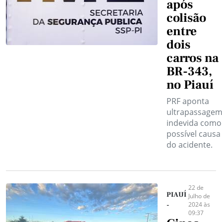
após
colisão
entre
dois
carros na
BR-343,
no Piauí
PRF aponta
ultrapassage
indevida como
possível causa
do acidente.
22 de
PIAUÍ
Julho de
2024 às
-
09:37