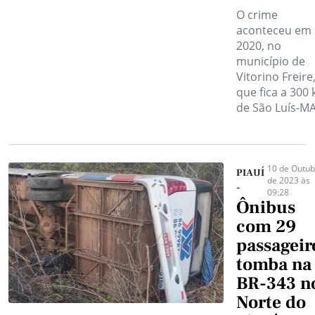
O crime
aconteceu em
2020, no
município de
Vitorino Freire
que fica a 300
de São Luís-MA
10 de Outub
PIAUÍ
de 2023 às
-
09:28
Ônibus
com 29
passageir
tomba na
BR-343 n
Norte do