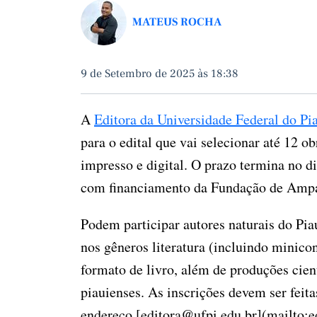
MATEUS ROCHA
9 de Setembro de 2025 às 18:38
A
Editora da Universidade Federal do P
para o edital que vai selecionar até 12 o
impresso e digital. O prazo termina no di
com financiamento da Fundação de Ampar
Podem participar autores naturais do Pia
nos gêneros literatura (incluindo minicon
formato de livro, além de produções cient
piauienses. As inscrições devem ser feita
endereço [
editora@ufpi.edu.br
](mailto:
e