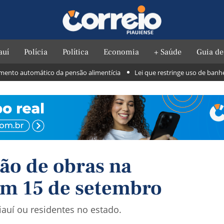
auí
Polícia
Política
Economia
+ Saúde
Guia de
o automático da pensão alimentícia
Lei que restringe uso de banheiros 
ção de obras na
m 15 de setembro
iauí ou residentes no estado.