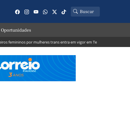
 Oportunidades
femininos por mulheres trans entra em vigor em Teresina; veja o que muda