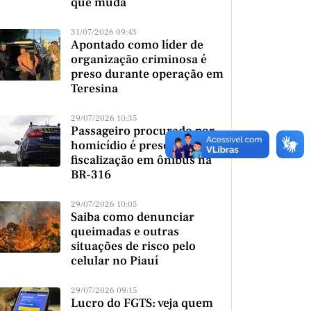
que muda
31/07/2026 09:43
Apontado como líder de
organização criminosa é
preso durante operação em
Teresina
29/07/2026 10:35
Passageiro procurado por
homicídio é preso durante
fiscalização em ônibus na
BR-316
29/07/2026 10:05
Saiba como denunciar
queimadas e outras
situações de risco pelo
celular no Piauí
29/07/2026 09:15
Lucro do FGTS: veja quem