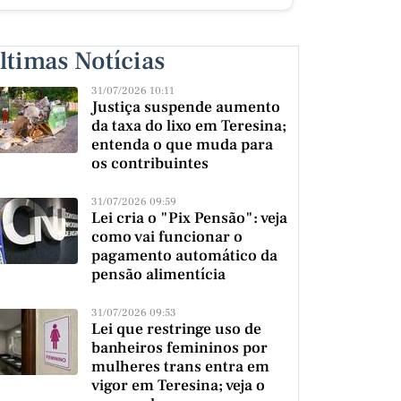
ltimas Notícias
31/07/2026 10:11
Justiça suspende aumento
da taxa do lixo em Teresina;
entenda o que muda para
os contribuintes
31/07/2026 09:59
Lei cria o "Pix Pensão": veja
como vai funcionar o
pagamento automático da
pensão alimentícia
31/07/2026 09:53
Lei que restringe uso de
banheiros femininos por
mulheres trans entra em
vigor em Teresina; veja o