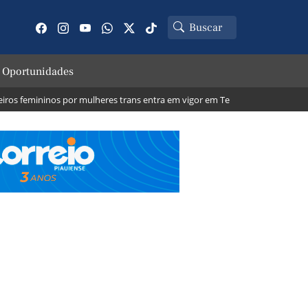
 Oportunidades
 femininos por mulheres trans entra em vigor em Teresina; veja o que muda