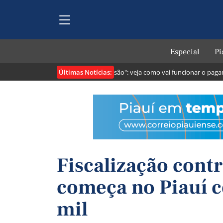
Especial
Pi
Últimas Notícias:
ntribuintes
Lei cria o "Pix Pensão": veja como vai funcionar o pagamen
Fiscalização cont
começa no Piauí 
mil