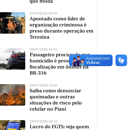
que muda
31/07/2026 09:43
Apontado como líder de
organização criminosa é
preso durante operação em
Teresina
29/07/2026 10:35
Passageiro procurado por
homicídio é preso durante
fiscalização em ônibus na
BR-316
29/07/2026 10:05
Saiba como denunciar
queimadas e outras
situações de risco pelo
celular no Piauí
29/07/2026 09:15
Lucro do FGTS: veja quem