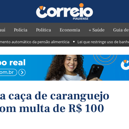
auí
Polícia
Política
Economia
+ Saúde
Guia de
to automático da pensão alimentícia
Lei que restringe uso de banheiros
ra caça de caranguejo
com multa de R$ 100