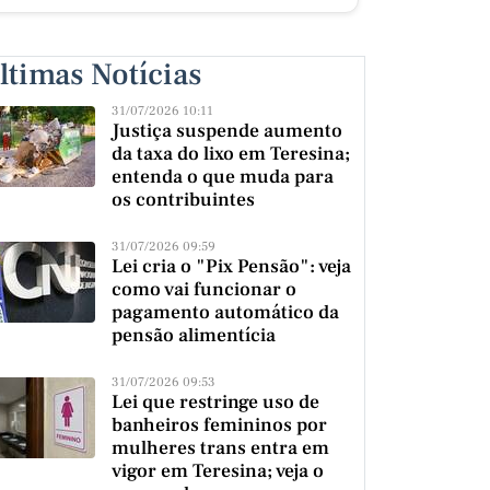
ltimas Notícias
31/07/2026 10:11
Justiça suspende aumento
da taxa do lixo em Teresina;
entenda o que muda para
os contribuintes
31/07/2026 09:59
Lei cria o "Pix Pensão": veja
como vai funcionar o
pagamento automático da
pensão alimentícia
31/07/2026 09:53
Lei que restringe uso de
banheiros femininos por
mulheres trans entra em
vigor em Teresina; veja o