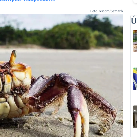
Foto: Ascom/Semarh
Ú