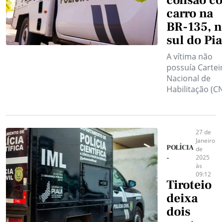
colisão c
carro na
BR-135, 
sul do Pi
A vítima não
possuía Cartei
Nacional de
Habilitação (C
27 de
Janeiro
POLÍCIA
de
2025
-
às
09:12
Tiroteio
deixa
dois