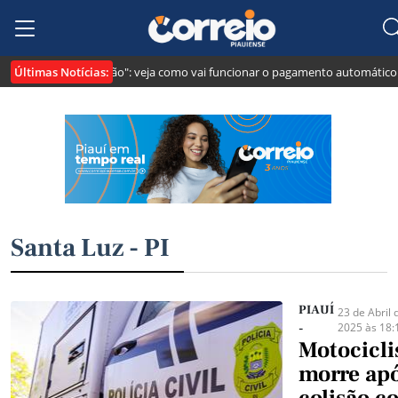
Últimas Notícias:
Lei cria o "Pix Pensão": veja como vai funcionar o pagamento automático da
Santa Luz - PI
PIAUÍ
23 de Abril 
2025 às 18:
-
Motocicli
morre ap