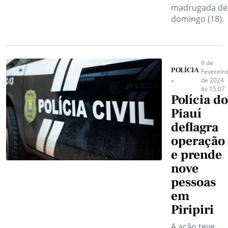
madrugada de
domingo (18).
9 de
POLÍCIA
Fevereiro
de 2024
-
às 15:07
Polícia do
Piauí
deflagra
operação
e prende
nove
pessoas
em
Piripiri
A ação teve