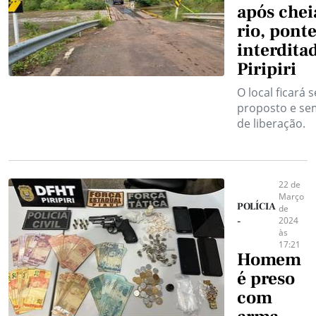
após chei
rio, ponte
interdita
Piripiri
O local ficará 
proposto e se
de liberação.
22 de
Março
POLÍCIA
de
2024
-
às
17:21
Homem
é preso
com