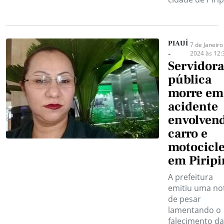
PIAUÍ
7 de Janeiro
2024 às 12:
-
Servidora
pública
morre em
acidente
envolven
carro e
motocicle
em Piripi
A prefeitura
emitiu uma no
de pesar
lamentando o
falecimento da