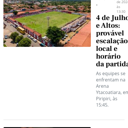
de 202
-
às
13:30
4 de Julh
e Altos:
provável
escalação
local e
horário
da partid
As equipes se
enfrentam na
Arena
Ytacoatiara, e
Piripiri, às
15:45.