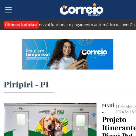
Últimas Notícias:
ão": veja como vai funcionar o pagamento automático da pensão alimentícia
Piripiri - PI
PIAUÍ
11 de Abril 
2024 às 15:
-
Projeto
Itinerant