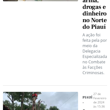
arma,
drogas e
dinheiro
no Norte
do Piauí
A ação foi
feita pela por
meio da
Delegacia
Especializada
no Combate
às Facções
Criminosas.
27 de
PIAUÍ
Fevereiro
de 2024
-
às 15:36