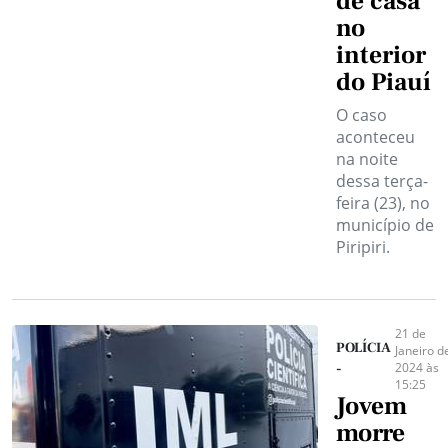
de casa
no
interior
do Piauí
O caso
aconteceu
na noite
dessa terça-
feira (23), no
município de
Piripiri.
21 de
POLÍCIA
Janeiro d
2024 às
-
15:25
Jovem
morre