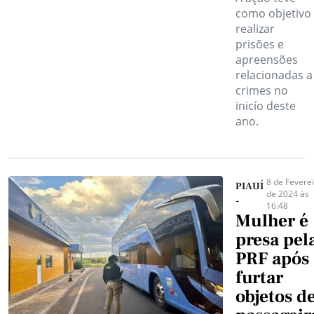
como objetivo
realizar
prisões e
apreensões
relacionadas a
crimes no
inicío deste
ano.
8 de Fevere
PIAUÍ
de 2024 às
-
16:48
Mulher é
presa pel
PRF após
furtar
objetos d