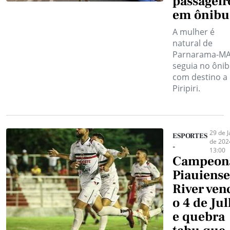
passageir
em ônibu
A mulher é
natural de
Parnarama-MA
seguia no ôni
com destino a
Piripiri.
29 de J
ESPORTES
de 202
-
13:00
Campeon
Piauiense
River ven
o 4 de Ju
e quebra