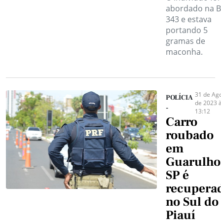
abordado na B
343 e estava
portando 5
gramas de
maconha.
31 de Ag
POLÍCIA
de 2023 
-
13:12
Carro
roubado
em
Guarulho
SP é
recupera
no Sul do
Piauí