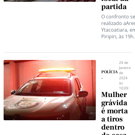
partida
O confronto s
realizado aAre
Ytacoatiara, e
Piripiri, às 19h.
24 de
Janeiro
POLÍCIA
de
2024
-
às
10:09
Mulher
grávida
é morta
a tiros
dentro