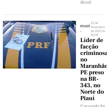
álcool.
22 de
PIAUÍ
Novembro
de 2023 às
-
09:38
Líder de
facção
criminos
no
Maranhã
PE preso
na BR-
343, no
Norte do
Piauí
O acusado foi