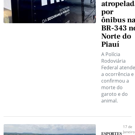
atropelad
por
ônibus n
BR-343 n
Norte do
Piauí
A Polícia
Rodoviária
Federal atend
a ocorrência e
confirmou a
morte do
garoto e do
animal.
17 de
Janeiro
ESPORTES