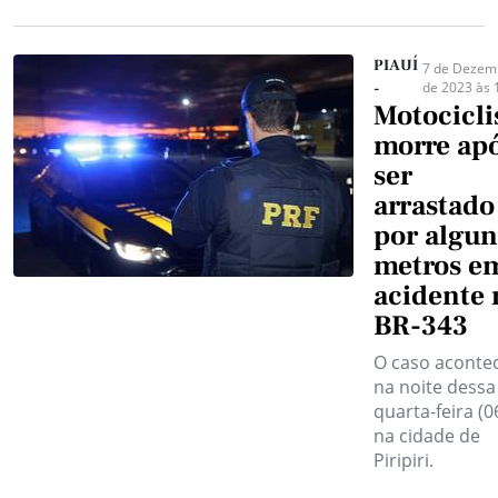
PIAUÍ
7 de Dezem
de 2023 às 
-
Motocicli
morre ap
ser
arrastado
por algun
metros e
acidente 
BR-343
O caso aconte
na noite dessa
quarta-feira (06
na cidade de
Piripiri.