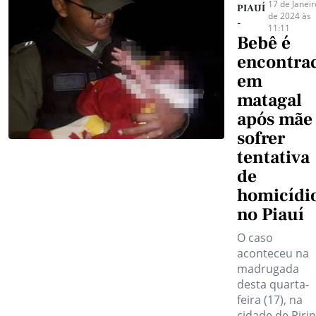
17 de Janeir
PIAUÍ
de 2024 às
-
11:11
Bebê é
encontra
em
matagal
após mãe
sofrer
tentativa
de
homicídi
no Piauí
O caso
aconteceu na
madrugada
desta quarta-
feira (17), na
cidade de Piripi