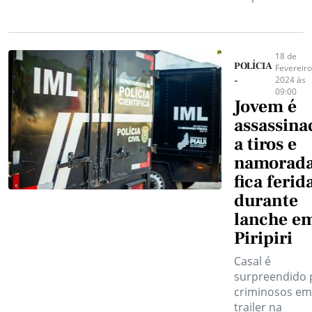
18 de
POLÍCIA
Fevereiro
2024 às
-
09:00
Jovem é
assassina
a tiros e
namorad
fica ferid
durante
lanche e
Piripiri
Casal é
surpreendido 
criminosos em
trailer na