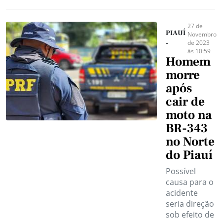
27 de
PIAUÍ
Novembro
de 2023
-
às 10:59
Homem
morre
após
cair de
moto na
BR-343
no Norte
do Piauí
Possível
causa para o
acidente
seria direção
sob efeito de