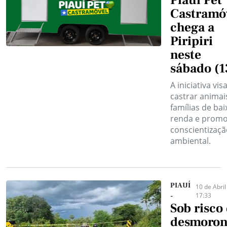
Piauí Pet
Castramó
chega a
Piripiri
neste
sábado (1
A iniciativa vis
castrar animai
famílias de bai
renda e prom
conscientizaçã
ambiental.
PIAUÍ
10 de Abril
17:33
-
Sob risco
desmoro