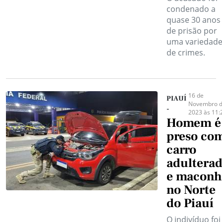
condenado a
quase 30 anos
de prisão por
uma variedad
de crimes.
16 de
PIAUÍ
Novembro 
-
2023 às 11:
Homem é
preso co
carro
adultera
e maconh
no Norte
do Piauí
O indivíduo foi