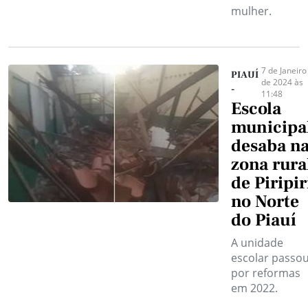
mulher.
7 de Janeiro
PIAUÍ
de 2024 às
-
11:48
Escola
municipa
desaba n
zona rura
de Piripir
no Norte
do Piauí
A unidade
escolar passo
por reformas
em 2022.