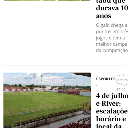
tabu que
durava 1
anos
O galo chega a
pontos em trê
jogos e tem a
melhor campa
da competição
27 de
ESPORTES
Janeiro
2024 à
-
15:49
4 de julh
e River:
escalaçõe
horário e
local da