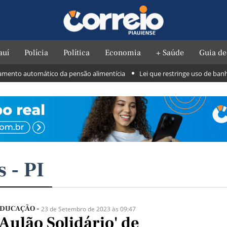
auí
Polícia
Política
Economia
+ Saúde
Guia de
mento automático da pensão alimentícia
Lei que restringe uso de banhei
 - PI
DUCAÇÃO -
23 de Setembro de 2023 às 09:47
'Aulão Solidário' de