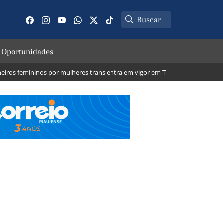
 Oportunidades
ros femininos por mulheres trans entra em vigor em Teresina; veja o que mu